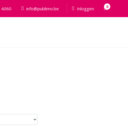
0
14060
info@publimo.be
Inloggen