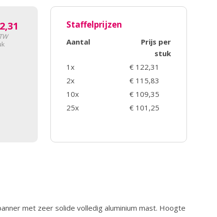
Staffelprijzen
2,31
BTW
Aantal
Prijs per
uk
stuk
1x
€ 122,31
2x
€ 115,83
10x
€ 109,35
25x
€ 101,25
 banner met zeer solide volledig aluminium mast. Hoogte