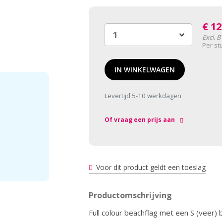
€
12
Excl. 
Per st
IN WINKELWAGEN
Levertijd 5-10 werkdagen
Of vraag een prijs aan
Voor dit product geldt een toeslag
Productomschrijving
Full colour beachflag met een S (veer)