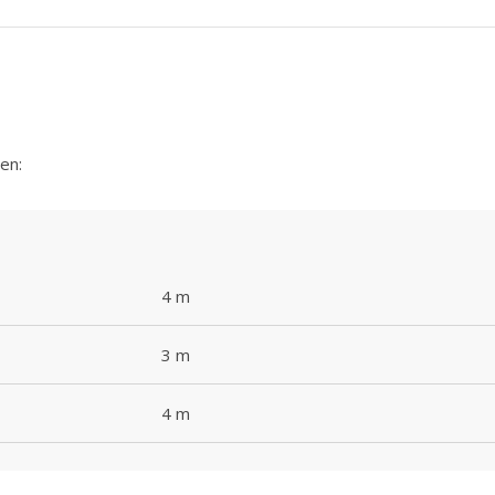
en:
4 m
3 m
4 m