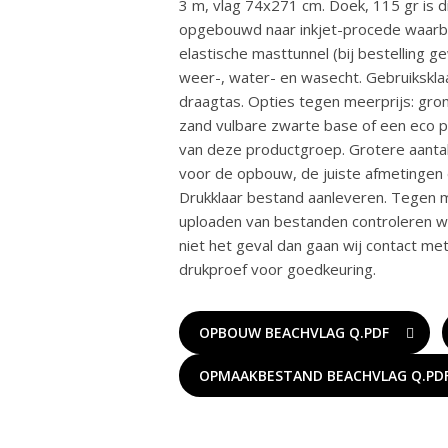
3 m, vlag 74x271 cm. Doek, 115 gr is di
opgebouwd naar inkjet-procede waarbij
elastische masttunnel (bij bestelling g
weer-, water- en wasecht. Gebruikskl
draagtas. Opties tegen meerprijs: gron
zand vulbare zwarte base of een eco pl
van deze productgroep. Grotere aantal
voor de opbouw, de juiste afmetingen
Drukklaar bestand aanleveren. Tegen m
uploaden van bestanden controleren wij 
niet het geval dan gaan wij contact me
drukproef voor goedkeuring.
OPBOUW BEACHVLAG Q.PDF
OPMAAKBESTAND BEACHVLAG Q.PD