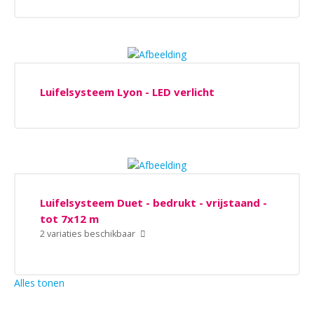
Parasols
Luifels
Schaduwdoeken
Luifelsysteem Lyon - LED verlicht
Bedrukte strand - en ligstoelen
Overige bedrukt doekdisplays
Luifelsysteem Duet - bedrukt - vrijstaand -
tot 7x12 m
2 variaties beschikbaar
Alles tonen